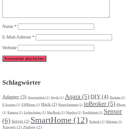
Name
*
E-Mail-Adresse
*
Website
Schlagwörter
Aqara
(5)
DIY
(4)
Adapter
(3)
Anwesenheit
(1)
Apple
(1)
Domain
(1)
ioBroker
(5)
Hack
(2)
E-Scooter
(1)
ESPHome
(1)
HomeAssistant
(1)
iPhone
Sensor
(1)
Kamera
(1)
Lichtschalter
(1)
MacBook
(1)
Ninebot
(1)
Produkttest
(1)
SmartHome
(12)
(6)
Server
(2)
Technik
(1)
Webseite
(1)
Xiaomi
(2)
Zigbee
(2)