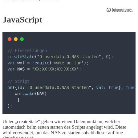
JavaScript
// Einstellungen
createState
(
"
0_userdata.0.NAS-starten
"
,
0
)
;
var
wol
=
require
(
'
wake_on_lan
'
)
;
var
NAS
=
"
XX:XX:XX:XX:XX:XX
"
;
// Script
on
(
{
id
:
"
0_userdata.0.NAS-Starten
"
,
val
:
true
},
funct
wol
.
wake
(
NAS
)
}
)
;
Unter „createState“ geben wir einen Datenpunkt an, welcher
automatisch beim ersten starten des Scripts angelegt wird. Diese
wird verwendet, um das NAS zu starten sobald dieser auf true